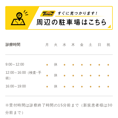
診療時間
月
火
水
木
金
土
日
祝
9:00～12:00
●
休
●
●
●
●
●
●
12:00～16:00（検査･手
●
休
●
●
●
●
●
●
術）
16:00～19:00
●
休
●
●
●
●
●
●
※受付時間は診察終了時間の15分前まで（新規患者様は30
分前まで）