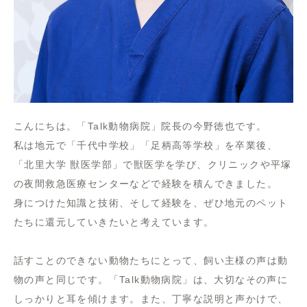
こんにちは。「Talk動物病院」院長の今野徳也です。
私は地元で「千代中学校」「足柄高等学校」を卒業後、
「北里大学 獣医学部」で獣医学を学び、クリニックや平塚
の夜間救急医療センターなどで経験を積んできました。
身につけた知識と技術、そして経験を、ぜひ地元のペット
たちに還元していきたいと考えています。
話すことのできない動物たちにとって、飼い主様の声は動
物の声と同じです。「Talk動物病院」は、大切なその声に
しっかりと耳を傾けます。また、丁寧な説明と声かけで、