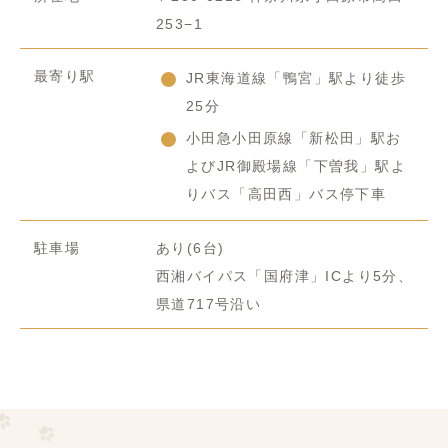
253−1
最寄り駅
JR東海道線「鴨宮」駅より徒歩
25分
小田急小田原線「新松田」駅お
よびJR御殿場線「下曽我」駅よ
りバス「高田西」バス停下車
駐車場
あり(6台)
西湘バイパス「国府津」ICより5分、
県道717号沿い